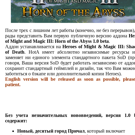
После трех с лишним лет работы (конечно, не без перерывов)
рады представить Вам первую публичную версию аддона
He
of Might and Magic III: Horn of the Abyss 1.0 beta
.
Аддон устанавливается на
Heroes of Might & Magic III: Sh
of Death
. HotA имеет абсолютно независимые ресурсы 
заменяет ни единого элемента стандартного пакета SoD (п
говоря, Ваша версия SoD будет работать независимо от аддо
сохранит стандартный геймплей и дизайн, так что Вам можн
заботиться о бэкапе или дополнительной копии Heroes).
English version will be released as soon as possible, pleas
patient.
Без учета незначительных нововведений, версия 1.0 
содержит:
Новый, десятый город Причал
, который включает