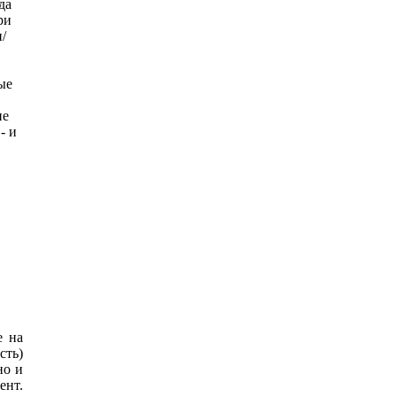
да
ри
/
ые
ие
- и
е на
сть)
но и
ент.