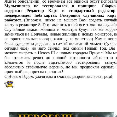
Ждите обновлений, со временем все ошибки будут исправл
Мультиплеер не тестировался в принципе. Сборка
содержит Редактор Карт и стандартный редактор
поддерживает hota-карты. Генерация случайных карт
работает.
(Впрочем, никто не мешает Вам создать случа
карту в редакторе SoD и заменить в ней все замки на случай
Случайные замки, жилища и монстры будут так же корре
заменяться на Причалы, новые жилища и новых монстров, к
на оригинальные города, жилища и монстров) Кампания 
была судорожно доделана в самый последний момент (буква
сегодня ещё), но зато сейчас, под самый Новый Год, Вы
можете сыграть в Heroes III с новым городом Причал. Мы м
бы отложить релиз до полной готовности абсолютно 
элементов и после тщательного тестирования выпуст
абсолютно стабильную версию, но мы предпочли сделать
приятный сюрприз на праздник!
С Новым Годом, удачи вам и счастья, разрази вас всех гром!