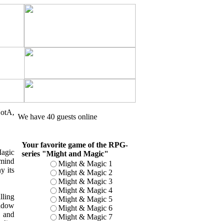
otA,
We have 40 guests online
Your favorite game of the RPG-
Magic
series "Might and Magic"
 mind
Might & Magic 1
y its
Might & Magic 2
Might & Magic 3
Might & Magic 4
lling
Might & Magic 5
hadow
Might & Magic 6
e and
Might & Magic 7