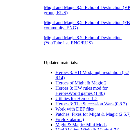
Might and Magic 8,5: Echo of Destruction (V
group, RUS)
Might and Magic 8,5: Echo of Destruction (FB
community, ENG)
Might and Magic 8,5: Echo of Destruction
(YouTube list, ENG/RUS)
Updated materials:
Heroes 3: HD Mod, high resolution (5.7
R14)
Heroes of Might & Magic 2
Heroes 3: HW rules mod for
HeroesWorld games (1.40)
Utilities for Heroes 1-2
Heroes 3: The Succession Wars (0.8.2)
Work with DEF files
Patches, Fixes for Might & Magic (2.5.7
Firefox alarm :)
Might & Magic: Mini Mods
Mod Making Might & Magic 6,7,8