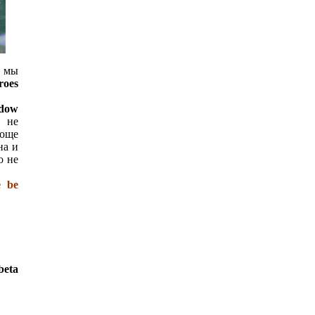
, мы
roes
adow
и не
роще
на и
о не
e be
beta