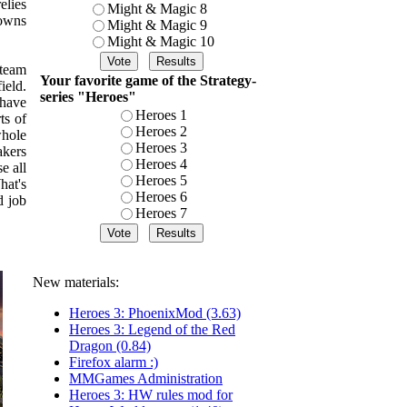
elies
Might & Magic 8
towns
Might & Magic 9
Might & Magic 10
 team
Your favorite game of the Strategy-
ield.
series "Heroes"
 have
Heroes 1
ts of
Heroes 2
whole
Heroes 3
akers
Heroes 4
e all
Heroes 5
hat's
Heroes 6
d job
Heroes 7
New materials:
Heroes 3: PhoenixMod (3.63)
Heroes 3: Legend of the Red
Dragon (0.84)
Firefox alarm :)
MMGames Administration
Heroes 3: HW rules mod for