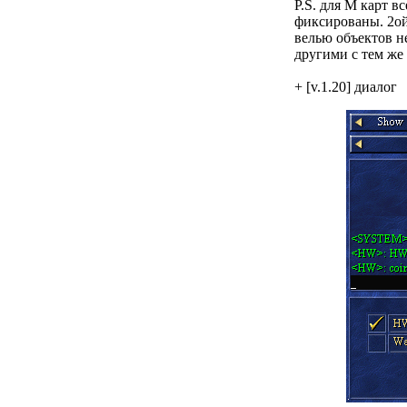
P.S.
для М карт вс
фиксированы. 2ой
велью объектов н
другими с тем же
+
[v.1.20] диалог