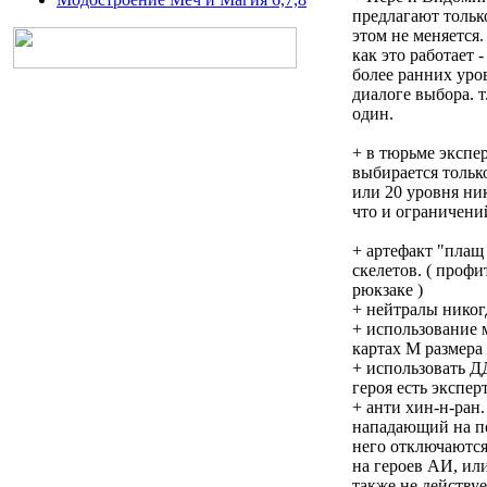
предлагают тольк
этом не меняется.
как это работает 
более ранних уро
диалоге выбора. т
один.
+ в тюрьме экспе
выбирается только
или 20 уровня ник
что и ограничений
+ артефакт "плащ
скелетов. ( профи
рюкзаке )
+ нейтралы никог
+ использование 
картах М размера
+ использовать Д
героя есть экспер
+ анти хин-н-ран.
нападающий на по
него отключаются
на героев АИ, или
также не действу