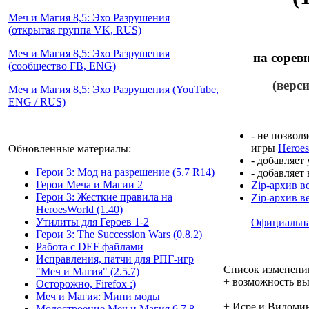
Меч и Магия 8,5: Эхо Разрушения
(открытая группа VK, RUS)
Меч и Магия 8,5: Эхо Разрушения
на сорев
(сообщество FB, ENG)
(верс
Меч и Магия 8,5: Эхо Разрушения (YouTube,
ENG / RUS)
- не позвол
игры
Heroe
Обновленные материалы:
- добавляет
Герои 3: Мод на разрешение (5.7 R14)
- добавляет
Герои Меча и Магии 2
Zip-архив в
Герои 3: Жесткие правила на
Zip-архив в
HeroesWorld (1.40)
Утилиты для Героев 1-2
Официальна
Герои 3: The Succession Wars (0.8.2)
Работа с DEF файлами
Исправления, патчи для РПГ-игр
Список изменени
"Меч и Магия" (2.5.7)
+ возможность вы
Осторожно, Firefox :)
Меч и Магия: Мини моды
+ Исре и Видомин
Модостроение Mеч и Mагия 6,7,8