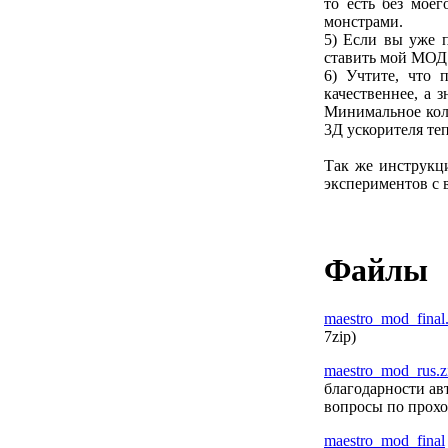
то есть без мое
монстрами.
5) Если вы уже п
ставить мой МОД с
6) Учтите, что 
качественнее, а 
Минимальное кол
3Д ускорителя теп
Так же инструкц
экспериментов с 
Файлы
maestro_mod_final
7zip)
maestro_mod_rus.z
благодарности ав
вопросы по прохо
maestro_mod_final