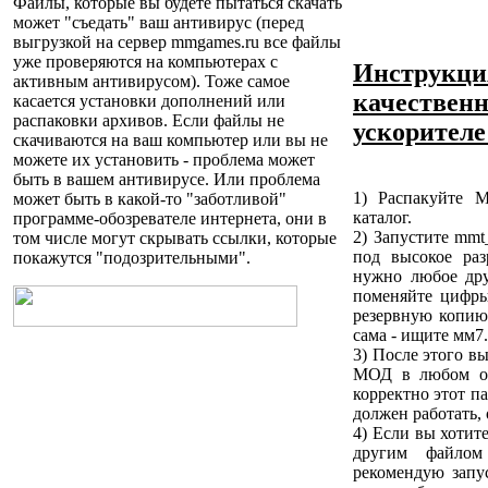
Файлы, которые вы будете пытаться скачать
может "съедать" ваш антивирус (перед
выгрузкой на сервер
mmgames.ru
все файлы
уже проверяются на компьютерах с
Инструкци
активным антивирусом). Тоже самое
качественн
касается установки дополнений или
распаковки архивов. Если файлы не
ускорителе
скачиваются на ваш компьютер или вы не
можете их установить - проблема может
быть в вашем антивирусе. Или проблема
1) Распакуйте M
может быть в какой-то "заботливой"
каталог.
программе-обозревателе интернета, они в
2) Запустите mmt
том числе могут скрывать ссылки, которые
под высокое ра
покажутся "подозрительными".
нужно любое дру
поменяйте цифры,
резервную копию
сама - ищите мм7
3) После этого в
МОД в любом от
корректно этот п
должен работать, 
4) Если вы хотит
другим файлом 
рекомендую за