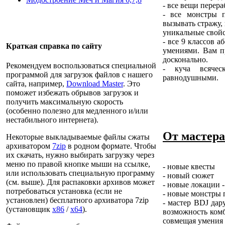
- все вещи перер
- все монстры 
вызывать стражу,
уникальные свойс
- все 9 классов 
Краткая справка по сайту
умениями. Вам пр
досконально.
Рекомендуем воспользоваться специальной
- куча всячес
программой для загрузок файлов с нашего
равнодушными.
сайта, например,
Download Master
. Это
поможет избежать обрывов загрузок и
получить максимальную скорость
(особенно полезно для медленного и/или
нестабильного интернета).
От мастер
Некоторые выкладываемые файлы сжаты
архиватором
7zip
в родном формате. Чтобы
их скачать, нужно выбирать загрузку через
меню по правой кнопке мыши на ссылке,
- новые квесты
или использовать специальную программу
- новый сюжет
(см. выше). Для распаковки архивов может
- новые локации 
потребоваться установка (если не
- новые монстры 
установлен) бесплатного архиватора 7zip
- мастер BDJ дар
(установщик
x86
/
x64
).
возможность комб
совмещая умения 