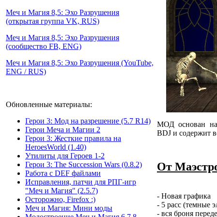
Меч и Магия 8,5: Эхо Разрушения
(открытая группа VK, RUS)
Меч и Магия 8,5: Эхо Разрушения
(сообщество FB, ENG)
Меч и Магия 8,5: Эхо Разрушения (YouTube,
ENG / RUS)
Обновленные материалы:
Герои 3: Мод на разрешение (5.7 R14)
МОД основан на
Герои Меча и Магии 2
BDJ и содержит в
Герои 3: Жесткие правила на
HeroesWorld (1.40)
Утилиты для Героев 1-2
От Маэстро
Герои 3: The Succession Wars (0.8.2)
Работа с DEF файлами
Исправления, патчи для РПГ-игр
"Меч и Магия" (2.5.7)
- Новая графика
Осторожно, Firefox :)
- 5 расс (темные 
Меч и Магия: Мини моды
- вся броня перед
Модостроение Mеч и Mагия 6,7,8