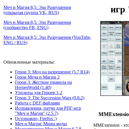
игр
Меч и Магия 8,5: Эхо Разрушения
(открытая группа VK, RUS)
Меч и Магия 8,5: Эхо Разрушения
(сообщество FB, ENG)
Меч и Магия 8,5: Эхо Разрушения (YouTube,
ENG / RUS)
Обновленные материалы:
Герои 3: Мод на разрешение (5.7 R14)
Герои Меча и Магии 2
Герои 3: Жесткие правила на
HeroesWorld (1.40)
Утилиты для Героев 1-2
Герои 3: The Succession Wars (0.8.2)
Работа с DEF файлами
Исправления, патчи для РПГ-игр
"Меч и Магия" (2.5.7)
MMExtension
Осторожно, Firefox :)
Меч и Магия: Мини моды
MMExtension - эт
Модостроение Mеч и Mагия 6,7,8