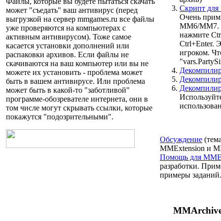
Файлы, которые вы будете пытаться скачать
Cкрипт для
может "съедать" ваш антивирус (перед
Очень прим
выгрузкой на сервер
mmgames.ru
все файлы
MM6/MM7. Ра
уже проверяются на компьютерах с
нажмите Ctr
активным антивирусом). Тоже самое
Ctrl+Enter.
касается установки дополнений или
игроком. Чт
распаковки архивов. Если файлы не
"vars.PartyS
скачиваются на ваш компьютер или вы не
Декомпили
можете их установить - проблема может
Декомпили
быть в вашем антивирусе. Или проблема
Декомпили
может быть в какой-то "заботливой"
Используйт
программе-обозревателе интернета, они в
использован
том числе могут скрывать ссылки, которые
покажутся "подозрительными".
Обсуждение
(тем
MMExtension и M
Помощь для MMEx
разработки. Прим
примеры заданий
MMArchive 