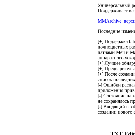
Универсальный ре
Поддерживает все
MMArchive, версия
Последние измен
[+] Поддержка bit
полноцветных ра
патчами Mеч и Mа
аппаратного уско
[+] Лучшее обнар
[+] Предваритель
[+] После создани
список последних
[-] Ошибки распа
приложения прив
[-] Состояние па
не сохранялось п
[-] Вводящий в з
создании нового 
TXT Edit