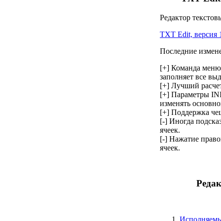
Редактор текстов
TXT Edit, версия 
Последние измен
[+] Команда меню
заполняет все вы
[+] Лучший расче
[+] Параметры I
изменять основно
[+] Поддержка чеш
[-] Иногда подск
ячеек.
[-] Нажатие прав
ячеек.
Редак
Исполняем