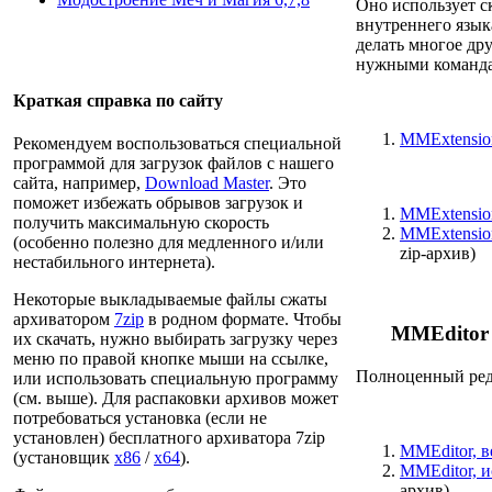
Оно использует с
внутреннего язык
делать многое др
нужными команда
Краткая справка по сайту
MMExtension
Рекомендуем воспользоваться специальной
программой для загрузок файлов с нашего
сайта, например,
Download Master
. Это
поможет избежать обрывов загрузок и
MMExtension
получить максимальную скорость
MMExtension
(особенно полезно для медленного и/или
zip-архив)
нестабильного интернета).
Некоторые выкладываемые файлы сжаты
архиватором
7zip
в родном формате. Чтобы
MMEditor 
их скачать, нужно выбирать загрузку через
меню по правой кнопке мыши на ссылке,
Полноценный ред
или использовать специальную программу
(см. выше). Для распаковки архивов может
потребоваться установка (если не
установлен) бесплатного архиватора 7zip
MMEditor, в
(установщик
x86
/
x64
).
MMEditor, и
архив)