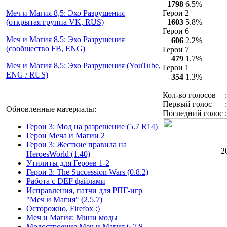
1798
6.5%
Герои 2
Меч и Магия 8,5: Эхо Разрушения
1603
5.8%
(открытая группа VK, RUS)
Герои 6
Меч и Магия 8,5: Эхо Разрушения
606
2.2%
(сообщество FB, ENG)
Герои 7
479
1.7%
Меч и Магия 8,5: Эхо Разрушения (YouTube,
Герои 1
ENG / RUS)
354
1.3%
Кол-во голосов
:
Первый голос
:
Обновленные материалы:
Последний голос
:
Герои 3: Мод на разрешение (5.7 R14)
Герои Меча и Магии 2
Герои 3: Жесткие правила на
2
HeroesWorld (1.40)
Утилиты для Героев 1-2
Герои 3: The Succession Wars (0.8.2)
Работа с DEF файлами
Исправления, патчи для РПГ-игр
"Меч и Магия" (2.5.7)
Осторожно, Firefox :)
Меч и Магия: Мини моды
Модостроение Mеч и Mагия 6,7,8